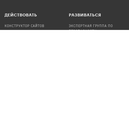
ДЕЙСТВОВАТЬ
РАЗВИВАТЬСЯ
КОНСТРУКТОР САЙТОВ
ЭКСПЕРТНАЯ ГРУППА ПО
БЕЗОПАСНОСТИ
СБОР ПОЖЕРТВОВАНИЙ
НАЙТИ IT-ВОЛОНТЕРОВ
НАЙТИ
ПРОФ.ПОДРЯДЧИКА
УЧАСТВОВАТЬ
ПРОДУКТЫ
СТАТЬ IT-ВОЛОНТЕРОМ
АУДИТЫ
ТЕПЛИЦА НА GITHUB
КАНДИНСКИЙ
ОНЛАЙН-ЛЕЙКА