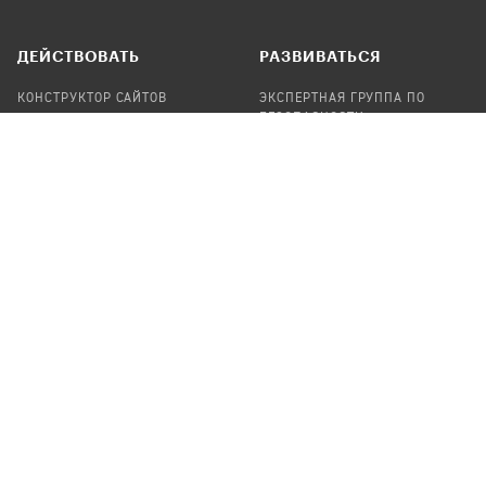
ДЕЙСТВОВАТЬ
РАЗВИВАТЬСЯ
КОНСТРУКТОР САЙТОВ
ЭКСПЕРТНАЯ ГРУППА ПО
БЕЗОПАСНОСТИ
СБОР ПОЖЕРТВОВАНИЙ
НАЙТИ IT-ВОЛОНТЕРОВ
НАЙТИ
ПРОФ.ПОДРЯДЧИКА
УЧАСТВОВАТЬ
ПРОДУКТЫ
СТАТЬ IT-ВОЛОНТЕРОМ
АУДИТЫ
ТЕПЛИЦА НА GITHUB
КАНДИНСКИЙ
ОНЛАЙН-ЛЕЙКА