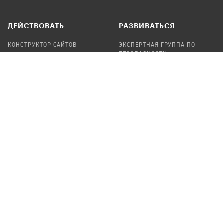
ДЕЙСТВОВАТЬ
РАЗВИВАТЬСЯ
КОНСТРУКТОР САЙТОВ
ЭКСПЕРТНАЯ ГРУППА ПО
БЕЗОПАСНОСТИ
СБОР ПОЖЕРТВОВАНИЙ
НАЙТИ IT-ВОЛОНТЕРОВ
НАЙТИ
ПРОФ.ПОДРЯДЧИКА
УЧАСТВОВАТЬ
ПРОДУКТЫ
СТАТЬ IT-ВОЛОНТЕРОМ
АУДИТЫ
ТЕПЛИЦА НА GITHUB
КАНДИНСКИЙ
ОНЛАЙН-ЛЕЙКА