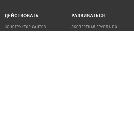
ДЕЙСТВОВАТЬ
РАЗВИВАТЬСЯ
КОНСТРУКТОР САЙТОВ
ЭКСПЕРТНАЯ ГРУППА ПО
БЕЗОПАСНОСТИ
СБОР ПОЖЕРТВОВАНИЙ
НАЙТИ IT-ВОЛОНТЕРОВ
НАЙТИ
ПРОФ.ПОДРЯДЧИКА
УЧАСТВОВАТЬ
ПРОДУКТЫ
СТАТЬ IT-ВОЛОНТЕРОМ
АУДИТЫ
ТЕПЛИЦА НА GITHUB
КАНДИНСКИЙ
ОНЛАЙН-ЛЕЙКА