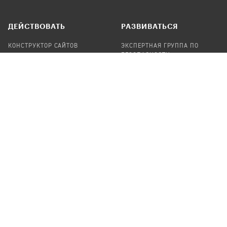
ДЕЙСТВОВАТЬ
РАЗВИВАТЬСЯ
КОНСТРУКТОР САЙТОВ
ЭКСПЕРТНАЯ ГРУППА ПО
БЕЗОПАСНОСТИ
СБОР ПОЖЕРТВОВАНИЙ
НАЙТИ IT-ВОЛОНТЕРОВ
НАЙТИ
ПРОФ.ПОДРЯДЧИКА
УЧАСТВОВАТЬ
ПРОДУКТЫ
СТАТЬ IT-ВОЛОНТЕРОМ
АУДИТЫ
ТЕПЛИЦА НА GITHUB
КАНДИНСКИЙ
ОНЛАЙН-ЛЕЙКА