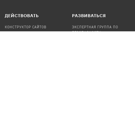
ДЕЙСТВОВАТЬ
РАЗВИВАТЬСЯ
КОНСТРУКТОР САЙТОВ
ЭКСПЕРТНАЯ ГРУППА ПО
БЕЗОПАСНОСТИ
СБОР ПОЖЕРТВОВАНИЙ
НАЙТИ IT-ВОЛОНТЕРОВ
НАЙТИ
ПРОФ.ПОДРЯДЧИКА
УЧАСТВОВАТЬ
ПРОДУКТЫ
СТАТЬ IT-ВОЛОНТЕРОМ
АУДИТЫ
ТЕПЛИЦА НА GITHUB
КАНДИНСКИЙ
ОНЛАЙН-ЛЕЙКА