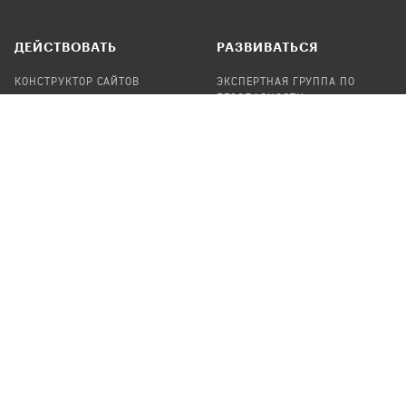
ДЕЙСТВОВАТЬ
РАЗВИВАТЬСЯ
КОНСТРУКТОР САЙТОВ
ЭКСПЕРТНАЯ ГРУППА ПО
БЕЗОПАСНОСТИ
СБОР ПОЖЕРТВОВАНИЙ
НАЙТИ IT-ВОЛОНТЕРОВ
НАЙТИ
ПРОФ.ПОДРЯДЧИКА
УЧАСТВОВАТЬ
ПРОДУКТЫ
СТАТЬ IT-ВОЛОНТЕРОМ
АУДИТЫ
ТЕПЛИЦА НА GITHUB
КАНДИНСКИЙ
ОНЛАЙН-ЛЕЙКА