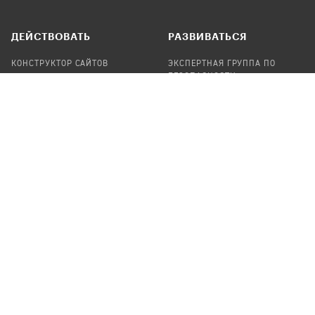
ДЕЙСТВОВАТЬ
РАЗВИВАТЬСЯ
КОНСТРУКТОР САЙТОВ
ЭКСПЕРТНАЯ ГРУППА ПО
БЕЗОПАСНОСТИ
СБОР ПОЖЕРТВОВАНИЙ
НАЙТИ IT-ВОЛОНТЕРОВ
НАЙТИ
ПРОФ.ПОДРЯДЧИКА
УЧАСТВОВАТЬ
ПРОДУКТЫ
СТАТЬ IT-ВОЛОНТЕРОМ
АУДИТЫ
ТЕПЛИЦА НА GITHUB
КАНДИНСКИЙ
ОНЛАЙН-ЛЕЙКА