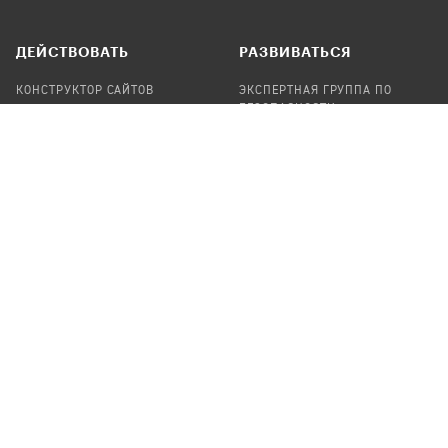
ДЕЙСТВОВАТЬ
РАЗВИВАТЬСЯ
КОНСТРУКТОР САЙТОВ
ЭКСПЕРТНАЯ ГРУППА ПО
БЕЗОПАСНОСТИ
СБОР ПОЖЕРТВОВАНИЙ
НАЙТИ IT-ВОЛОНТЕРОВ
НАЙТИ
ПРОФ.ПОДРЯДЧИКА
УЧАСТВОВАТЬ
ПРОДУКТЫ
СТАТЬ IT-ВОЛОНТЕРОМ
АУДИТЫ
ТЕПЛИЦА НА GITHUB
КАНДИНСКИЙ
ОНЛАЙН-ЛЕЙКА