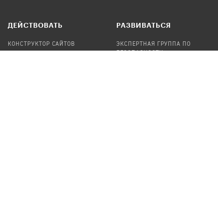
ДЕЙСТВОВАТЬ
РАЗВИВАТЬСЯ
КОНСТРУКТОР САЙТОВ
ЭКСПЕРТНАЯ ГРУППА ПО
БЕЗОПАСНОСТИ
СБОР ПОЖЕРТВОВАНИЙ
НАЙТИ IT-ВОЛОНТЕРОВ
НАЙТИ
ПРОФ.ПОДРЯДЧИКА
УЧАСТВОВАТЬ
ПРОДУКТЫ
СТАТЬ IT-ВОЛОНТЕРОМ
АУДИТЫ
ТЕПЛИЦА НА GITHUB
КАНДИНСКИЙ
ОНЛАЙН-ЛЕЙКА