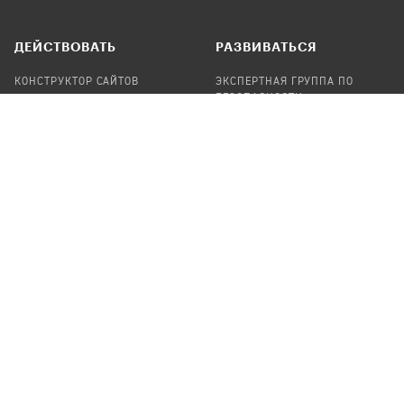
ДЕЙСТВОВАТЬ
РАЗВИВАТЬСЯ
КОНСТРУКТОР САЙТОВ
ЭКСПЕРТНАЯ ГРУППА ПО
БЕЗОПАСНОСТИ
СБОР ПОЖЕРТВОВАНИЙ
НАЙТИ IT-ВОЛОНТЕРОВ
НАЙТИ
ПРОФ.ПОДРЯДЧИКА
УЧАСТВОВАТЬ
ПРОДУКТЫ
СТАТЬ IT-ВОЛОНТЕРОМ
АУДИТЫ
ТЕПЛИЦА НА GITHUB
КАНДИНСКИЙ
ОНЛАЙН-ЛЕЙКА