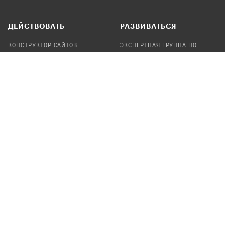
ДЕЙСТВОВАТЬ
РАЗВИВАТЬСЯ
КОНСТРУКТОР САЙТОВ
ЭКСПЕРТНАЯ ГРУППА ПО
БЕЗОПАСНОСТИ
СБОР ПОЖЕРТВОВАНИЙ
НАЙТИ IT-ВОЛОНТЕРОВ
НАЙТИ
ПРОФ.ПОДРЯДЧИКА
УЧАСТВОВАТЬ
ПРОДУКТЫ
СТАТЬ IT-ВОЛОНТЕРОМ
АУДИТЫ
ТЕПЛИЦА НА GITHUB
КАНДИНСКИЙ
ОНЛАЙН-ЛЕЙКА