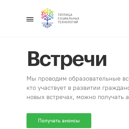
Перейти
к
Главное
содержанию
меню
Встречи
Мы проводим образовательные вст
кто участвует в развитии гражда
новых встречах, можно получать а
Получать анонсы