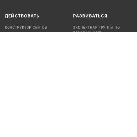
ДЕЙСТВОВАТЬ
РАЗВИВАТЬСЯ
КОНСТРУКТОР САЙТОВ
ЭКСПЕРТНАЯ ГРУППА ПО
БЕЗОПАСНОСТИ
СБОР ПОЖЕРТВОВАНИЙ
НАЙТИ IT-ВОЛОНТЕРОВ
НАЙТИ
ПРОФ.ПОДРЯДЧИКА
УЧАСТВОВАТЬ
ПРОДУКТЫ
СТАТЬ IT-ВОЛОНТЕРОМ
АУДИТЫ
ТЕПЛИЦА НА GITHUB
КАНДИНСКИЙ
ОНЛАЙН-ЛЕЙКА