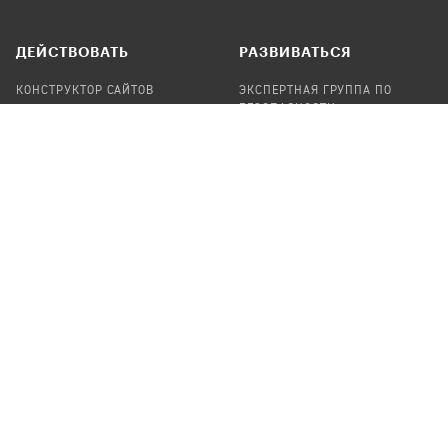
ДЕЙСТВОВАТЬ
РАЗВИВАТЬСЯ
КОНСТРУКТОР САЙТОВ
ЭКСПЕРТНАЯ ГРУППА ПО
БЕЗОПАСНОСТИ
СБОР ПОЖЕРТВОВАНИЙ
НАЙТИ IT-ВОЛОНТЕРОВ
НАЙТИ
ПРОФ.ПОДРЯДЧИКА
УЧАСТВОВАТЬ
ПРОДУКТЫ
СТАТЬ IT-ВОЛОНТЕРОМ
АУДИТЫ
ТЕПЛИЦА НА GITHUB
КАНДИНСКИЙ
ОНЛАЙН-ЛЕЙКА