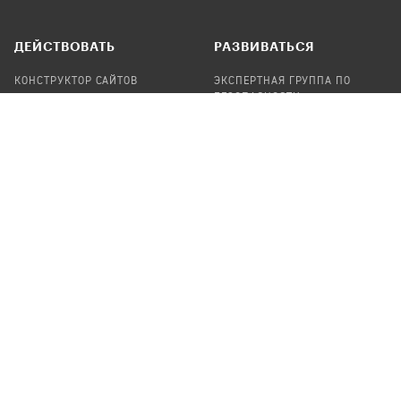
ДЕЙСТВОВАТЬ
РАЗВИВАТЬСЯ
КОНСТРУКТОР САЙТОВ
ЭКСПЕРТНАЯ ГРУППА ПО
БЕЗОПАСНОСТИ
СБОР ПОЖЕРТВОВАНИЙ
НАЙТИ IT-ВОЛОНТЕРОВ
НАЙТИ
ПРОФ.ПОДРЯДЧИКА
УЧАСТВОВАТЬ
ПРОДУКТЫ
СТАТЬ IT-ВОЛОНТЕРОМ
АУДИТЫ
ТЕПЛИЦА НА GITHUB
КАНДИНСКИЙ
ОНЛАЙН-ЛЕЙКА