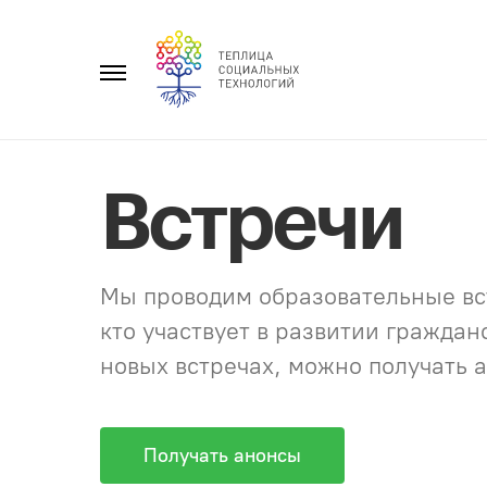
Перейти
к
Главное
содержанию
меню
Встречи
Мы проводим образовательные вст
кто участвует в развитии гражда
новых встречах, можно получать а
Получать анонсы