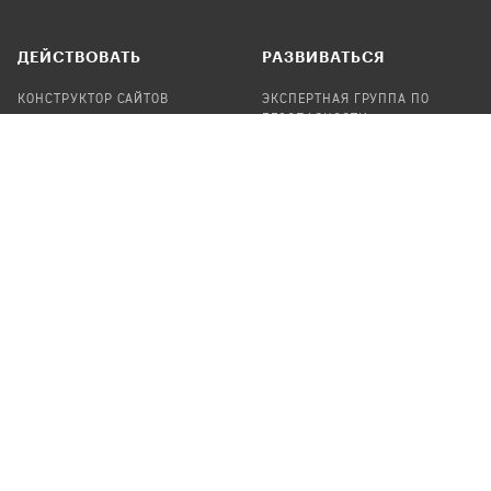
ДЕЙСТВОВАТЬ
РАЗВИВАТЬСЯ
КОНСТРУКТОР САЙТОВ
ЭКСПЕРТНАЯ ГРУППА ПО
БЕЗОПАСНОСТИ
СБОР ПОЖЕРТВОВАНИЙ
НАЙТИ IT-ВОЛОНТЕРОВ
НАЙТИ
ПРОФ.ПОДРЯДЧИКА
УЧАСТВОВАТЬ
ПРОДУКТЫ
СТАТЬ IT-ВОЛОНТЕРОМ
АУДИТЫ
ТЕПЛИЦА НА GITHUB
КАНДИНСКИЙ
ОНЛАЙН-ЛЕЙКА