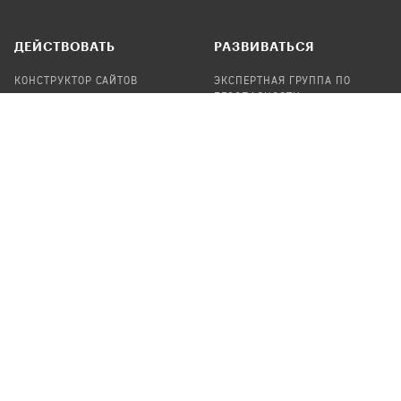
ДЕЙСТВОВАТЬ
РАЗВИВАТЬСЯ
КОНСТРУКТОР САЙТОВ
ЭКСПЕРТНАЯ ГРУППА ПО
БЕЗОПАСНОСТИ
СБОР ПОЖЕРТВОВАНИЙ
НАЙТИ IT-ВОЛОНТЕРОВ
НАЙТИ
ПРОФ.ПОДРЯДЧИКА
УЧАСТВОВАТЬ
ПРОДУКТЫ
СТАТЬ IT-ВОЛОНТЕРОМ
АУДИТЫ
ТЕПЛИЦА НА GITHUB
КАНДИНСКИЙ
ОНЛАЙН-ЛЕЙКА