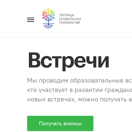
Перейти
к
Главное
содержанию
меню
Встречи
Мы проводим образовательные вст
кто участвует в развитии гражда
новых встречах, можно получать а
Получать анонсы