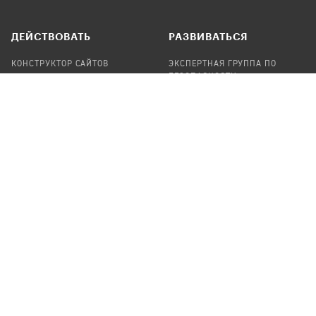
ДЕЙСТВОВАТЬ
РАЗВИВАТЬСЯ
КОНСТРУКТОР САЙТОВ
ЭКСПЕРТНАЯ ГРУППА ПО
БЕЗОПАСНОСТИ
СБОР ПОЖЕРТВОВАНИЙ
НАЙТИ IT-ВОЛОНТЕРОВ
НАЙТИ
ПРОФ.ПОДРЯДЧИКА
УЧАСТВОВАТЬ
ПРОДУКТЫ
СТАТЬ IT-ВОЛОНТЕРОМ
АУДИТЫ
ТЕПЛИЦА НА GITHUB
КАНДИНСКИЙ
ОНЛАЙН-ЛЕЙКА