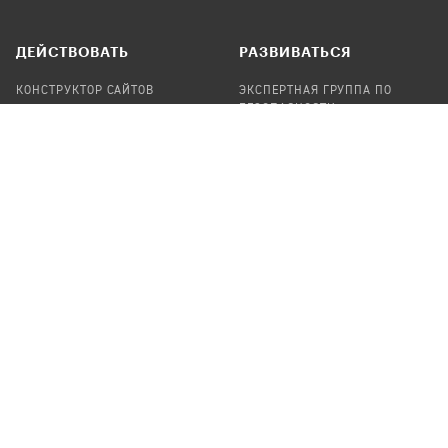
ДЕЙСТВОВАТЬ
РАЗВИВАТЬСЯ
КОНСТРУКТОР САЙТОВ
ЭКСПЕРТНАЯ ГРУППА ПО
БЕЗОПАСНОСТИ
СБОР ПОЖЕРТВОВАНИЙ
НАЙТИ IT-ВОЛОНТЕРОВ
НАЙТИ
ПРОФ.ПОДРЯДЧИКА
УЧАСТВОВАТЬ
ПРОДУКТЫ
СТАТЬ IT-ВОЛОНТЕРОМ
АУДИТЫ
ТЕПЛИЦА НА GITHUB
КАНДИНСКИЙ
ОНЛАЙН-ЛЕЙКА