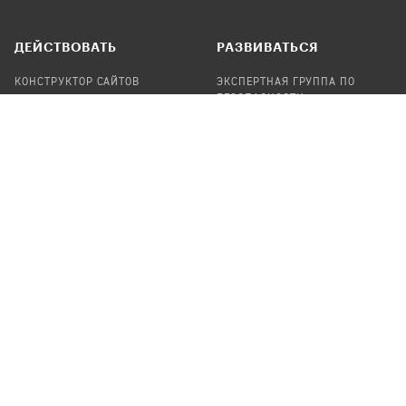
ДЕЙСТВОВАТЬ
РАЗВИВАТЬСЯ
КОНСТРУКТОР САЙТОВ
ЭКСПЕРТНАЯ ГРУППА ПО
БЕЗОПАСНОСТИ
СБОР ПОЖЕРТВОВАНИЙ
НАЙТИ IT-ВОЛОНТЕРОВ
НАЙТИ
ПРОФ.ПОДРЯДЧИКА
УЧАСТВОВАТЬ
ПРОДУКТЫ
СТАТЬ IT-ВОЛОНТЕРОМ
АУДИТЫ
ТЕПЛИЦА НА GITHUB
КАНДИНСКИЙ
ОНЛАЙН-ЛЕЙКА