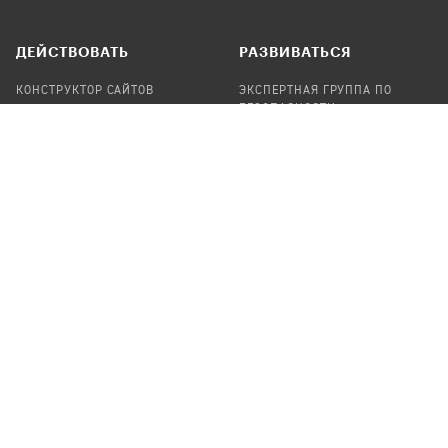
ДЕЙСТВОВАТЬ
РАЗВИВАТЬСЯ
КОНСТРУКТОР САЙТОВ
ЭКСПЕРТНАЯ ГРУППА ПО
БЕЗОПАСНОСТИ
СБОР ПОЖЕРТВОВАНИЙ
НАЙТИ IT-ВОЛОНТЕРОВ
НАЙТИ
ПРОФ.ПОДРЯДЧИКА
УЧАСТВОВАТЬ
ПРОДУКТЫ
СТАТЬ IT-ВОЛОНТЕРОМ
АУДИТЫ
ТЕПЛИЦА НА GITHUB
КАНДИНСКИЙ
ОНЛАЙН-ЛЕЙКА