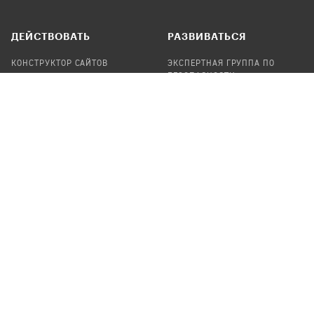
ДЕЙСТВОВАТЬ
РАЗВИВАТЬСЯ
КОНСТРУКТОР САЙТОВ
ЭКСПЕРТНАЯ ГРУППА ПО
БЕЗОПАСНОСТИ
СБОР ПОЖЕРТВОВАНИЙ
НАЙТИ IT-ВОЛОНТЕРОВ
НАЙТИ
ПРОФ.ПОДРЯДЧИКА
УЧАСТВОВАТЬ
ПРОДУКТЫ
СТАТЬ IT-ВОЛОНТЕРОМ
АУДИТЫ
ТЕПЛИЦА НА GITHUB
КАНДИНСКИЙ
ОНЛАЙН-ЛЕЙКА