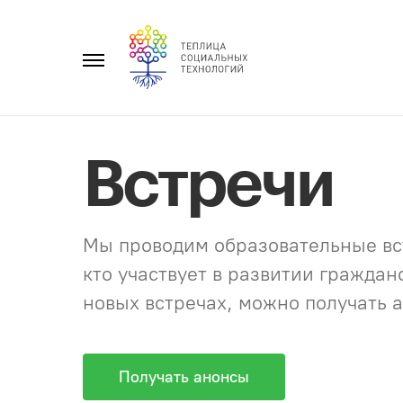
Перейти
к
Главное
содержанию
меню
Встречи
Мы проводим образовательные вст
кто участвует в развитии гражда
новых встречах, можно получать а
Получать анонсы