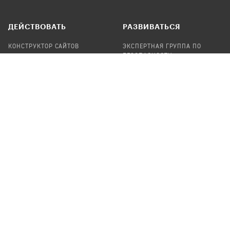
ДЕЙСТВОВАТЬ
РАЗВИВАТЬСЯ
КОНСТРУКТОР САЙТОВ
ЭКСПЕРТНАЯ ГРУППА ПО
БЕЗОПАСНОСТИ
СБОР ПОЖЕРТВОВАНИЙ
НАЙТИ IT-ВОЛОНТЕРОВ
НАЙТИ
ПРОФ.ПОДРЯДЧИКА
УЧАСТВОВАТЬ
ПРОДУКТЫ
СТАТЬ IT-ВОЛОНТЕРОМ
АУДИТЫ
ТЕПЛИЦА НА GITHUB
КАНДИНСКИЙ
ОНЛАЙН-ЛЕЙКА