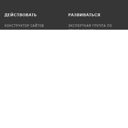
ДЕЙСТВОВАТЬ
РАЗВИВАТЬСЯ
КОНСТРУКТОР САЙТОВ
ЭКСПЕРТНАЯ ГРУППА ПО
БЕЗОПАСНОСТИ
СБОР ПОЖЕРТВОВАНИЙ
НАЙТИ IT-ВОЛОНТЕРОВ
НАЙТИ
ПРОФ.ПОДРЯДЧИКА
УЧАСТВОВАТЬ
ПРОДУКТЫ
СТАТЬ IT-ВОЛОНТЕРОМ
АУДИТЫ
ТЕПЛИЦА НА GITHUB
КАНДИНСКИЙ
ОНЛАЙН-ЛЕЙКА