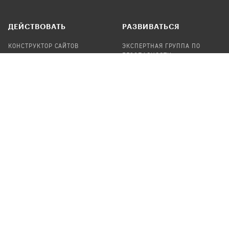
ДЕЙСТВОВАТЬ
РАЗВИВАТЬСЯ
КОНСТРУКТОР САЙТОВ
ЭКСПЕРТНАЯ ГРУППА ПО
БЕЗОПАСНОСТИ
СБОР ПОЖЕРТВОВАНИЙ
НАЙТИ IT-ВОЛОНТЕРОВ
НАЙТИ
ПРОФ.ПОДРЯДЧИКА
УЧАСТВОВАТЬ
ПРОДУКТЫ
СТАТЬ IT-ВОЛОНТЕРОМ
АУДИТЫ
ТЕПЛИЦА НА GITHUB
КАНДИНСКИЙ
ОНЛАЙН-ЛЕЙКА