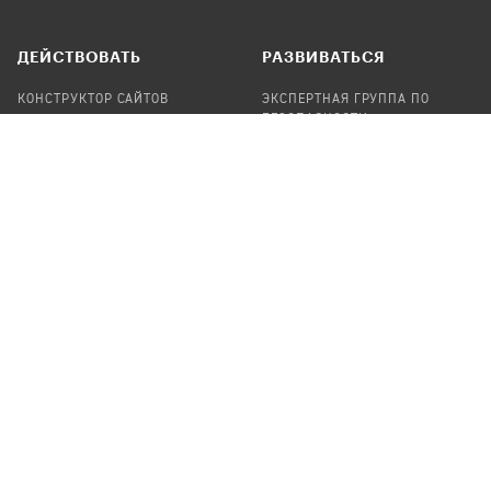
ДЕЙСТВОВАТЬ
РАЗВИВАТЬСЯ
КОНСТРУКТОР САЙТОВ
ЭКСПЕРТНАЯ ГРУППА ПО
БЕЗОПАСНОСТИ
СБОР ПОЖЕРТВОВАНИЙ
НАЙТИ IT-ВОЛОНТЕРОВ
НАЙТИ
ПРОФ.ПОДРЯДЧИКА
УЧАСТВОВАТЬ
ПРОДУКТЫ
СТАТЬ IT-ВОЛОНТЕРОМ
АУДИТЫ
ТЕПЛИЦА НА GITHUB
КАНДИНСКИЙ
ОНЛАЙН-ЛЕЙКА