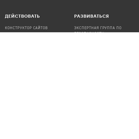
ДЕЙСТВОВАТЬ
РАЗВИВАТЬСЯ
КОНСТРУКТОР САЙТОВ
ЭКСПЕРТНАЯ ГРУППА ПО
БЕЗОПАСНОСТИ
СБОР ПОЖЕРТВОВАНИЙ
НАЙТИ IT-ВОЛОНТЕРОВ
НАЙТИ
ПРОФ.ПОДРЯДЧИКА
УЧАСТВОВАТЬ
ПРОДУКТЫ
СТАТЬ IT-ВОЛОНТЕРОМ
АУДИТЫ
ТЕПЛИЦА НА GITHUB
КАНДИНСКИЙ
ОНЛАЙН-ЛЕЙКА