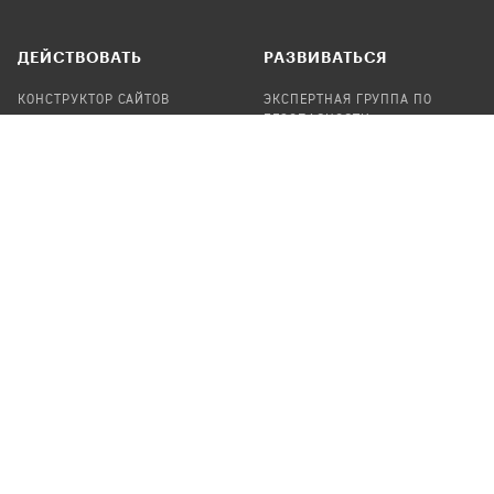
ДЕЙСТВОВАТЬ
РАЗВИВАТЬСЯ
КОНСТРУКТОР САЙТОВ
ЭКСПЕРТНАЯ ГРУППА ПО
БЕЗОПАСНОСТИ
СБОР ПОЖЕРТВОВАНИЙ
НАЙТИ IT-ВОЛОНТЕРОВ
НАЙТИ
ПРОФ.ПОДРЯДЧИКА
УЧАСТВОВАТЬ
ПРОДУКТЫ
СТАТЬ IT-ВОЛОНТЕРОМ
АУДИТЫ
ТЕПЛИЦА НА GITHUB
КАНДИНСКИЙ
ОНЛАЙН-ЛЕЙКА