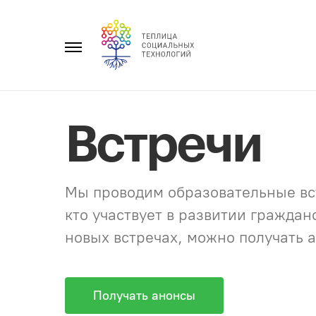
Перейти
к
Главное
содержанию
меню
Встречи
Мы проводим образовательные вст
кто участвует в развитии гражда
новых встречах, можно получать а
Получать анонсы