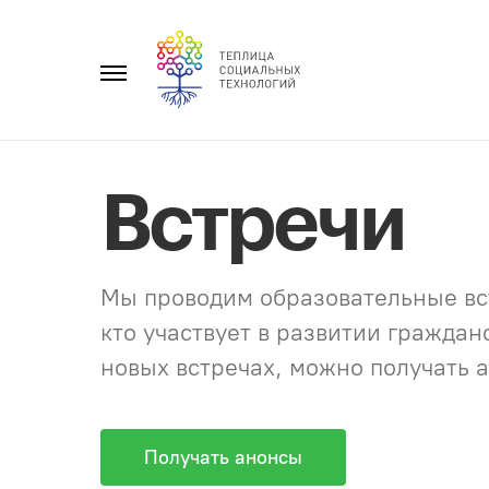
Перейти
к
Главное
содержанию
меню
Встречи
Мы проводим образовательные вст
кто участвует в развитии гражда
новых встречах, можно получать а
Получать анонсы