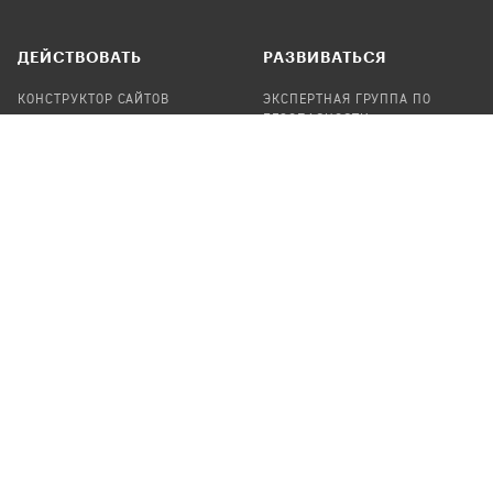
ДЕЙСТВОВАТЬ
РАЗВИВАТЬСЯ
КОНСТРУКТОР САЙТОВ
ЭКСПЕРТНАЯ ГРУППА ПО
БЕЗОПАСНОСТИ
СБОР ПОЖЕРТВОВАНИЙ
НАЙТИ IT-ВОЛОНТЕРОВ
НАЙТИ
ПРОФ.ПОДРЯДЧИКА
УЧАСТВОВАТЬ
ПРОДУКТЫ
СТАТЬ IT-ВОЛОНТЕРОМ
АУДИТЫ
ТЕПЛИЦА НА GITHUB
КАНДИНСКИЙ
ОНЛАЙН-ЛЕЙКА