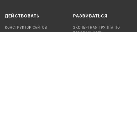
ДЕЙСТВОВАТЬ
РАЗВИВАТЬСЯ
КОНСТРУКТОР САЙТОВ
ЭКСПЕРТНАЯ ГРУППА ПО
БЕЗОПАСНОСТИ
СБОР ПОЖЕРТВОВАНИЙ
НАЙТИ IT-ВОЛОНТЕРОВ
НАЙТИ
ПРОФ.ПОДРЯДЧИКА
УЧАСТВОВАТЬ
ПРОДУКТЫ
СТАТЬ IT-ВОЛОНТЕРОМ
АУДИТЫ
ТЕПЛИЦА НА GITHUB
КАНДИНСКИЙ
ОНЛАЙН-ЛЕЙКА