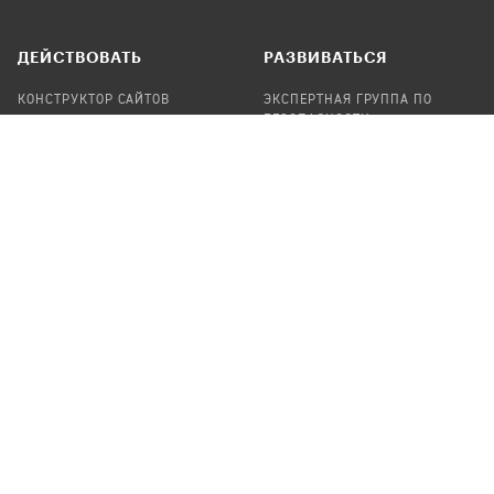
ДЕЙСТВОВАТЬ
РАЗВИВАТЬСЯ
КОНСТРУКТОР САЙТОВ
ЭКСПЕРТНАЯ ГРУППА ПО
БЕЗОПАСНОСТИ
СБОР ПОЖЕРТВОВАНИЙ
НАЙТИ IT-ВОЛОНТЕРОВ
НАЙТИ
ПРОФ.ПОДРЯДЧИКА
УЧАСТВОВАТЬ
ПРОДУКТЫ
СТАТЬ IT-ВОЛОНТЕРОМ
АУДИТЫ
ТЕПЛИЦА НА GITHUB
КАНДИНСКИЙ
ОНЛАЙН-ЛЕЙКА