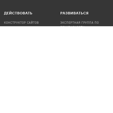
ДЕЙСТВОВАТЬ
РАЗВИВАТЬСЯ
КОНСТРУКТОР САЙТОВ
ЭКСПЕРТНАЯ ГРУППА ПО
БЕЗОПАСНОСТИ
СБОР ПОЖЕРТВОВАНИЙ
НАЙТИ IT-ВОЛОНТЕРОВ
НАЙТИ
ПРОФ.ПОДРЯДЧИКА
УЧАСТВОВАТЬ
ПРОДУКТЫ
СТАТЬ IT-ВОЛОНТЕРОМ
АУДИТЫ
ТЕПЛИЦА НА GITHUB
КАНДИНСКИЙ
ОНЛАЙН-ЛЕЙКА