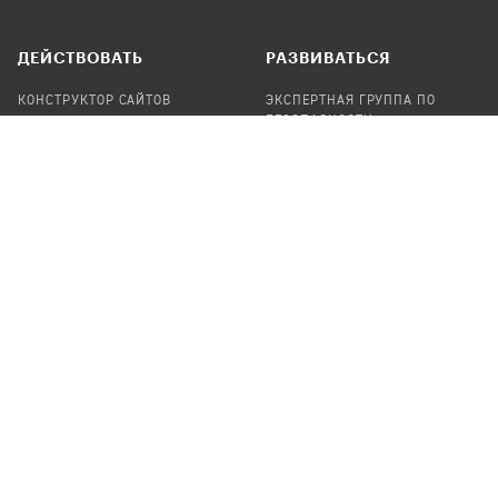
ДЕЙСТВОВАТЬ
РАЗВИВАТЬСЯ
КОНСТРУКТОР САЙТОВ
ЭКСПЕРТНАЯ ГРУППА ПО
БЕЗОПАСНОСТИ
СБОР ПОЖЕРТВОВАНИЙ
НАЙТИ IT-ВОЛОНТЕРОВ
НАЙТИ
ПРОФ.ПОДРЯДЧИКА
УЧАСТВОВАТЬ
ПРОДУКТЫ
СТАТЬ IT-ВОЛОНТЕРОМ
АУДИТЫ
ТЕПЛИЦА НА GITHUB
КАНДИНСКИЙ
ОНЛАЙН-ЛЕЙКА