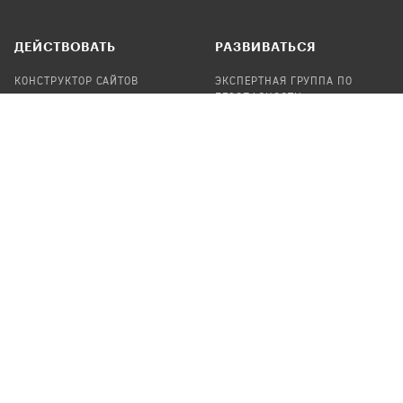
ДЕЙСТВОВАТЬ
РАЗВИВАТЬСЯ
КОНСТРУКТОР САЙТОВ
ЭКСПЕРТНАЯ ГРУППА ПО
БЕЗОПАСНОСТИ
СБОР ПОЖЕРТВОВАНИЙ
НАЙТИ IT-ВОЛОНТЕРОВ
НАЙТИ
ПРОФ.ПОДРЯДЧИКА
УЧАСТВОВАТЬ
ПРОДУКТЫ
СТАТЬ IT-ВОЛОНТЕРОМ
АУДИТЫ
ТЕПЛИЦА НА GITHUB
КАНДИНСКИЙ
ОНЛАЙН-ЛЕЙКА