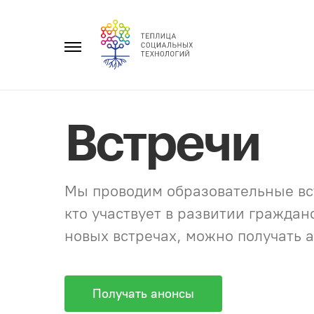
Перейти
к
Главное
содержанию
меню
Встречи
Мы проводим образовательные вст
кто участвует в развитии гражда
новых встречах, можно получать а
Получать анонсы