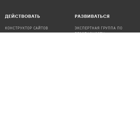
ДЕЙСТВОВАТЬ
РАЗВИВАТЬСЯ
КОНСТРУКТОР САЙТОВ
ЭКСПЕРТНАЯ ГРУППА ПО
БЕЗОПАСНОСТИ
СБОР ПОЖЕРТВОВАНИЙ
НАЙТИ IT-ВОЛОНТЕРОВ
НАЙТИ
ПРОФ.ПОДРЯДЧИКА
УЧАСТВОВАТЬ
ПРОДУКТЫ
СТАТЬ IT-ВОЛОНТЕРОМ
АУДИТЫ
ТЕПЛИЦА НА GITHUB
КАНДИНСКИЙ
ОНЛАЙН-ЛЕЙКА