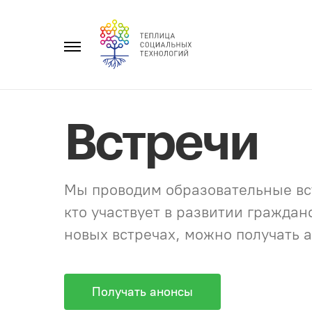
Перейти
к
Главное
содержанию
меню
Встречи
Мы проводим образовательные вст
кто участвует в развитии гражда
новых встречах, можно получать а
Получать анонсы