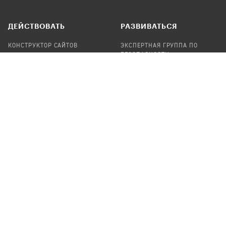
ДЕЙСТВОВАТЬ
РАЗВИВАТЬСЯ
КОНСТРУКТОР САЙТОВ
ЭКСПЕРТНАЯ ГРУППА ПО
БЕЗОПАСНОСТИ
СБОР ПОЖЕРТВОВАНИЙ
НАЙТИ IT-ВОЛОНТЕРОВ
НАЙТИ
ПРОФ.ПОДРЯДЧИКА
УЧАСТВОВАТЬ
ПРОДУКТЫ
СТАТЬ IT-ВОЛОНТЕРОМ
АУДИТЫ
ТЕПЛИЦА НА GITHUB
КАНДИНСКИЙ
ОНЛАЙН-ЛЕЙКА