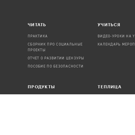
ЧИТАТЬ
УЧИТЬСЯ
ПРАКТИКА
ВИДЕО-УРОКИ НА 
СБОРНИК ПРО СОЦИАЛЬНЫЕ
КАЛЕНДАРЬ МЕРО
ПРОЕКТЫ
ОТЧЕТ О РАЗВИТИИ ЦЕНЗУРЫ
ПОСОБИЕ ПО БЕЗОПАСНОСТИ
ПРОДУКТЫ
TЕПЛИЦА
АУДИТЫ
О ПРОЕКТЕ
КАНДИНСКИЙ
КОМАНДА
ОНЛАЙН-ЛЕЙКА
ВАКАНСИИ
ПАСЕКА
ПОРТФОЛИО
ABOUT TEPLITSA