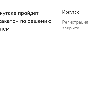
Иркутск
ркутске пройдет
хакатон по решению
Регистрация
закрыта
блем