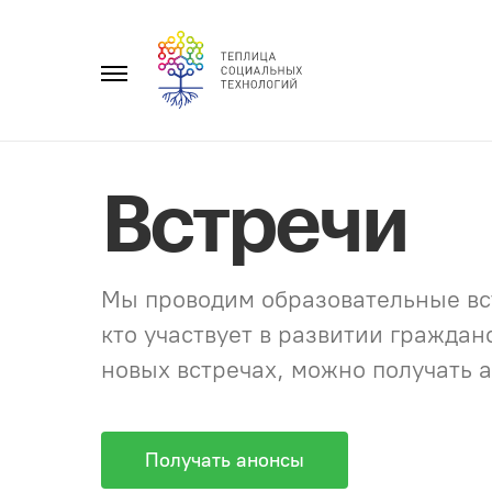
Перейти
к
Главное
содержанию
меню
Встречи
Мы проводим образовательные вст
кто участвует в развитии гражда
новых встречах, можно получать а
Получать анонсы