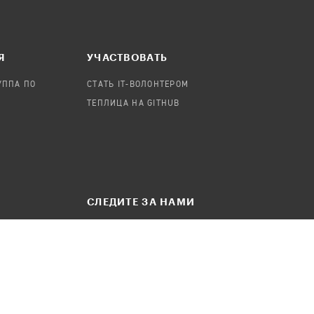
Я
УЧАСТВОВАТЬ
УППА ПО
СТАТЬ IT-ВОЛОНТЕРОМ
ТЕПЛИЦА НА GITHUB
СЛЕДИТЕ ЗА НАМИ
БЩЕНИЕ
ТЕЛЕГРАМ-КАНАЛ
FACEBOOK
INSTAGRAM
ВКОНТАКТЕ
YOUTUBE