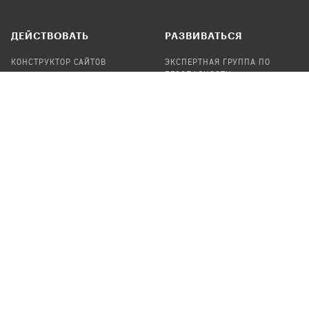
ДЕЙСТВОВАТЬ
РАЗВИВАТЬСЯ
КОНСТРУКТОР САЙТОВ
ЭКСПЕРТНАЯ ГРУППА ПО
БЕЗОПАСНОСТИ
СБОР ПОЖЕРТВОВАНИЙ
НАЙТИ IT-ВОЛОНТЕРОВ
НАЙТИ
ПРОФ.ПОДРЯДЧИКА
УЧАСТВОВАТЬ
ПРОДУКТЫ
СТАТЬ IT-ВОЛОНТЕРОМ
АУДИТЫ
ТЕПЛИЦА НА GITHUB
КАНДИНСКИЙ
ОНЛАЙН-ЛЕЙКА