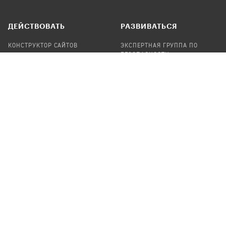
ДЕЙСТВОВАТЬ
РАЗВИВАТЬСЯ
КОНСТРУКТОР САЙТОВ
ЭКСПЕРТНАЯ ГРУППА ПО
БЕЗОПАСНОСТИ
СБОР ПОЖЕРТВОВАНИЙ
НАЙТИ IT-ВОЛОНТЕРОВ
НАЙТИ
ПРОФ.ПОДРЯДЧИКА
УЧАСТВОВАТЬ
ПРОДУКТЫ
СТАТЬ IT-ВОЛОНТЕРОМ
АУДИТЫ
ТЕПЛИЦА НА GITHUB
КАНДИНСКИЙ
ОНЛАЙН-ЛЕЙКА