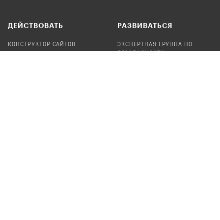
ДЕЙСТВОВАТЬ
РАЗВИВАТЬСЯ
КОНСТРУКТОР САЙТОВ
ЭКСПЕРТНАЯ ГРУППА ПО
БЕЗОПАСНОСТИ
СБОР ПОЖЕРТВОВАНИЙ
НАЙТИ IT-ВОЛОНТЕРОВ
НАЙТИ
ПРОФ.ПОДРЯДЧИКА
УЧАСТВОВАТЬ
ПРОДУКТЫ
СТАТЬ IT-ВОЛОНТЕРОМ
АУДИТЫ
ТЕПЛИЦА НА GITHUB
КАНДИНСКИЙ
ОНЛАЙН-ЛЕЙКА