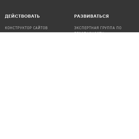
ДЕЙСТВОВАТЬ
РАЗВИВАТЬСЯ
КОНСТРУКТОР САЙТОВ
ЭКСПЕРТНАЯ ГРУППА ПО
БЕЗОПАСНОСТИ
СБОР ПОЖЕРТВОВАНИЙ
НАЙТИ IT-ВОЛОНТЕРОВ
НАЙТИ
ПРОФ.ПОДРЯДЧИКА
УЧАСТВОВАТЬ
ПРОДУКТЫ
СТАТЬ IT-ВОЛОНТЕРОМ
АУДИТЫ
ТЕПЛИЦА НА GITHUB
КАНДИНСКИЙ
ОНЛАЙН-ЛЕЙКА