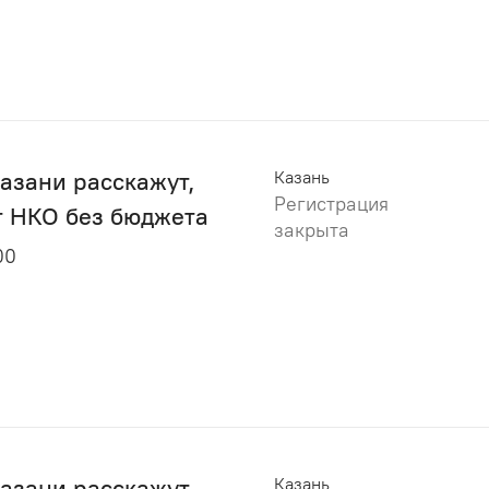
азани расскажут,
Казань
Регистрация
т НКО без бюджета
закрыта
00
Казани расскажут
Казань