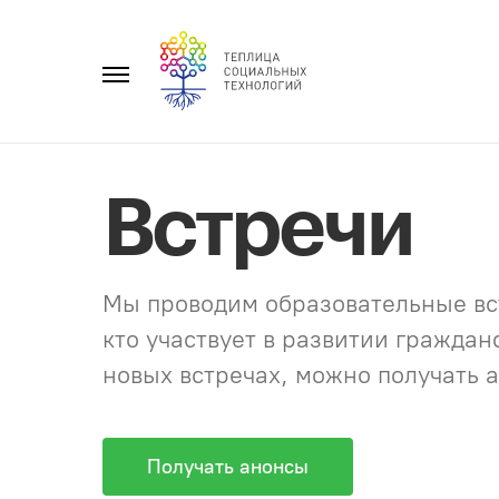
Перейти
к
Главное
содержанию
меню
Встречи
Мы проводим образовательные вст
кто участвует в развитии гражда
новых встречах, можно получать а
Получать анонсы